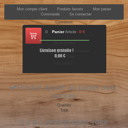
Mon compte client
Produits favoris
Mon panier
Commande
Se connecter
Connexion
0
Panier
Article
0 €
-
Aucun produit
Livraison gratuite !
Livraison
0,00 €
Total
Commander
Produit ajouté au panier avec
succès
Quantité
Total
Il y a 1 produit dans votre