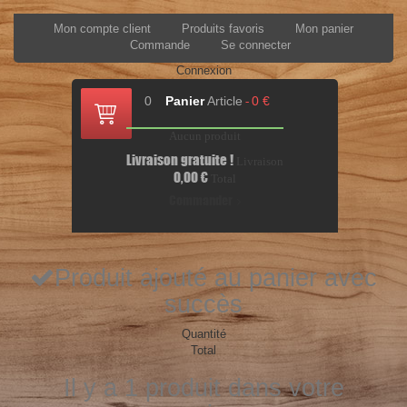
Mon compte client
Produits favoris
Mon panier
Commande
Se connecter
Connexion
0
Panier
Article
0 €
-
Aucun produit
Livraison gratuite !
Livraison
0,00 €
Total
Commander
Produit ajouté au panier avec
succès
Quantité
Total
Il y a 1 produit dans votre