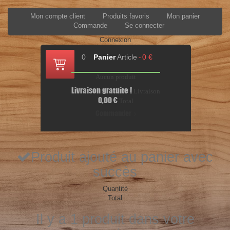
Mon compte client
Produits favoris
Mon panier
Commande
Se connecter
Connexion
0
Panier
Article
0 €
-
Aucun produit
Livraison gratuite !
Livraison
0,00 €
Total
Commander
Produit ajouté au panier avec
succès
Quantité
Total
Il y a 1 produit dans votre