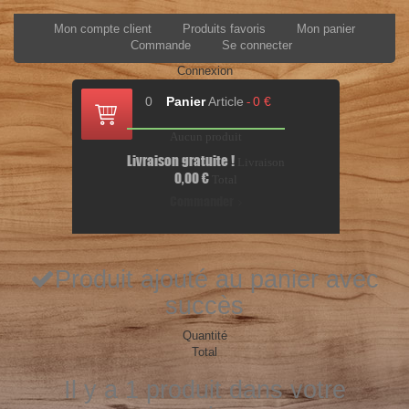
Mon compte client
Produits favoris
Mon panier
Commande
Se connecter
Connexion
0
Panier
Article
0 €
-
Aucun produit
Livraison gratuite !
Livraison
0,00 €
Total
Commander
Produit ajouté au panier avec
succès
Quantité
Total
Il y a 1 produit dans votre