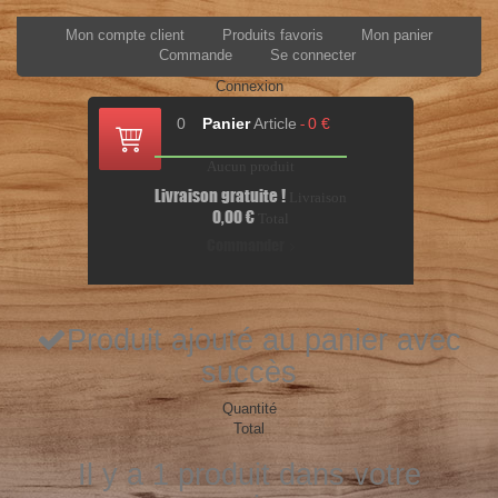
Mon compte client
Produits favoris
Mon panier
Commande
Se connecter
Connexion
0
Panier
Article
0 €
-
Aucun produit
Livraison gratuite !
Livraison
0,00 €
Total
Commander
Produit ajouté au panier avec
succès
Quantité
Total
Il y a 1 produit dans votre