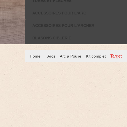
TUBES ET FLÈCHES
ACCESSOIRES POUR L'ARC
ACCESSOIRES POUR L'ARCHER
BLASONS CIBLERIE
Target
Home
Arcs
Arc a Poulie
Kit complet