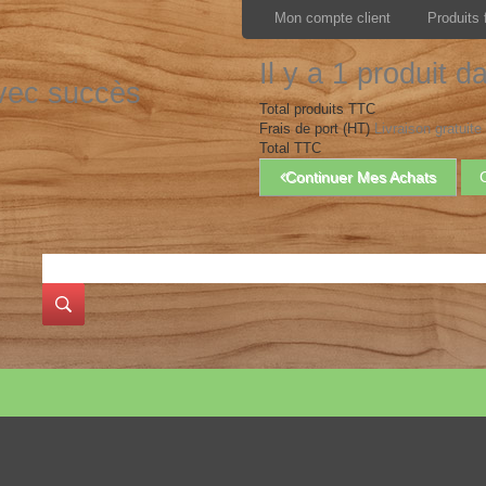
Mon compte client
Produits 
Il y a 1 produit d
avec succès
Total produits TTC
Frais de port (HT)
Livraison gratuite 
Total TTC
Continuer Mes Achats