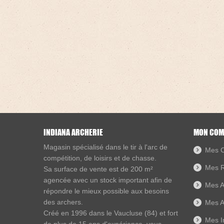
INDIANA ARCHERIE
MON COM
Magasin spécialisé dans le
tir à l'arc de
Mes 
compétition, de loisirs et de chasse
.
Mes R
Sa surface de vente est de 200 m²
agencée avec un stock important afin de
Mes A
répondre le mieux possible aux besoins
des archers.
Mes A
Créé en 1996 dans le
Vaucluse
(84) et fort
Mes I