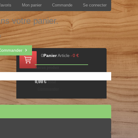
favoris
Mon panier
Commande
Se connecter
ans votre panier.
!
Commander
0
Panier
Article
0 €
-
Aucun produit
Livraison gratuite !
Livraison
0,00 €
Total
Commander