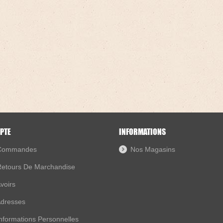
PTE
INFORMATIONS
Commandes
Nos Magasins
etours De Marchandise
voirs
dresses
nformations Personnelles