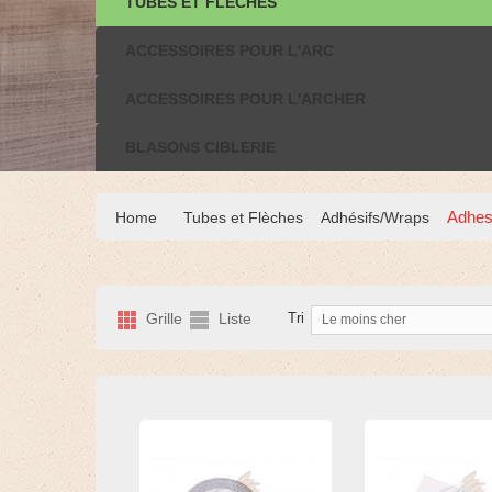
TUBES ET FLÈCHES
ACCESSOIRES POUR L'ARC
ACCESSOIRES POUR L'ARCHER
BLASONS CIBLERIE
Adhes
Home
Tubes et Flèches
Adhésifs/Wraps
Grille
Liste
Tri
Le moins cher