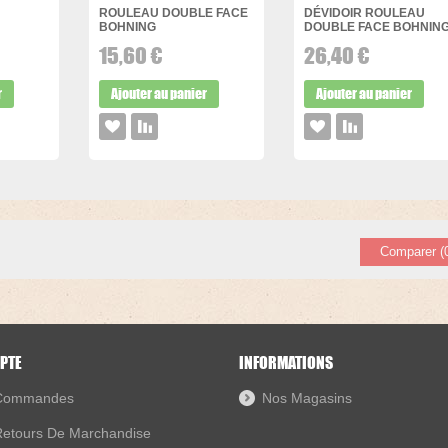
N
ROULEAU DOUBLE FACE
DÉVIDOIR ROULEAU
BOHNING
DOUBLE FACE BOHNIN
15,60 €
26,40 €
r
Ajouter au panier
Ajouter au panier
Comparer (
PTE
INFORMATIONS
Commandes
Nos Magasins
etours De Marchandise