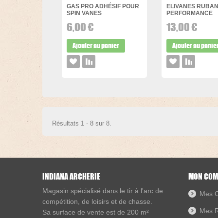
GAS PRO ADHÉSIF POUR
ELIVANES RUBA
SPIN VANES
PERFORMANCE
6,00 €
13,00 €
Ajouter au panier
Ajouter au panie
Résultats 1 - 8 sur 8.
INDIANA ARCHERIE
MON COM
Magasin spécialisé dans le
tir à l'arc de
Mes 
compétition, de loisirs et de chasse
.
Mes R
Sa surface de vente est de 200 m²