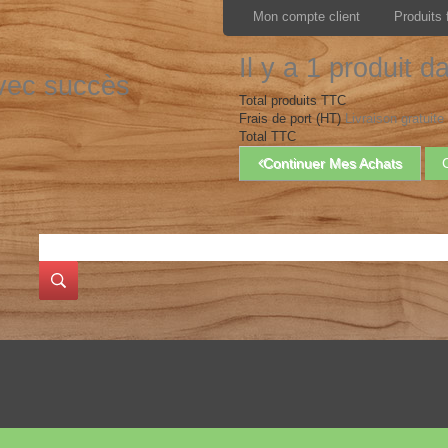
Mon compte client
Produits 
Il y a 1 produit d
avec succès
Total produits TTC
Frais de port (HT)
Livraison gratuite 
Total TTC
Continuer Mes Achats