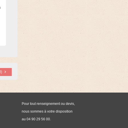
G
0
)
Pour tout renseignement ou devis,
nous sommes à votre disposition
au 04 90 29 56 00.