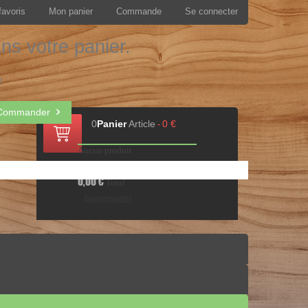
favoris
Mon panier
Commande
Se connecter
ans votre panier.
!
Commander
0
Panier
Article
0 €
-
Aucun produit
Livraison gratuite !
Livraison
0,00 €
Total
Commander