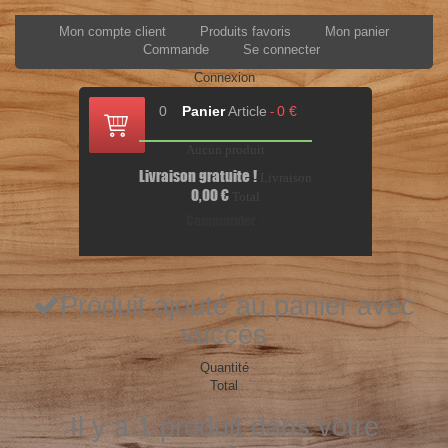
Mon compte client
Produits favoris
Mon panier
Commande
Se connecter
Connexion
0
Panier
Article
0 €
-
Aucun produit
Livraison gratuite !
Livraison
0,00 €
Total
Commander
Produit ajouté au panier avec
succès
Quantité
Total
Il y a 1 produit dans votre