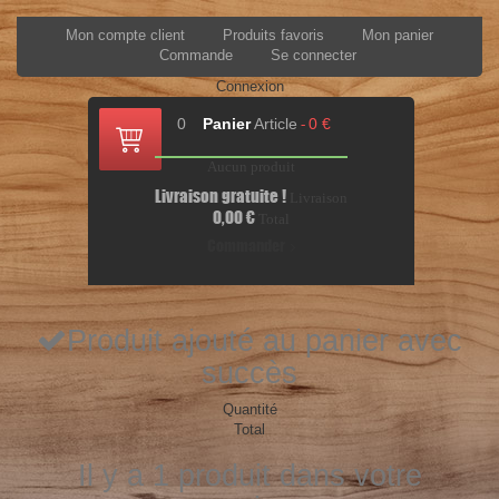
Mon compte client
Produits favoris
Mon panier
Commande
Se connecter
Connexion
0
Panier
Article
0 €
-
Aucun produit
Livraison gratuite !
Livraison
0,00 €
Total
Commander
Produit ajouté au panier avec
succès
Quantité
Total
Il y a 1 produit dans votre