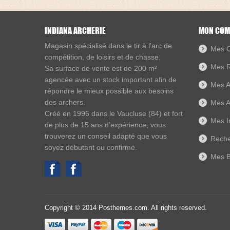
INDIANA ARCHERIE
MON COM
Magasin spécialisé dans le
tir à l'arc de
Mes 
compétition, de loisirs et de chasse
.
Mes R
Sa surface de vente est de 200 m²
agencée avec un stock important afin de
Mes A
répondre le mieux possible aux besoins
des archers.
Mes A
Créé en 1996 dans le
Vaucluse
(84) et fort
Mes I
de plus de
15 ans d'expérience
, vous
trouverez un conseil adapté que vous
Reche
soyez débutant ou confirmé.
Mes B
Copyright © 2014 Posthemes.com. All rights reserved.