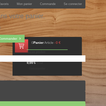
favoris
Mon panier
Commande
Se connecter
ans votre panier.
!
Commander
0
Panier
Article
0 €
-
Aucun produit
Livraison gratuite !
Livraison
0,00 €
Total
Commander