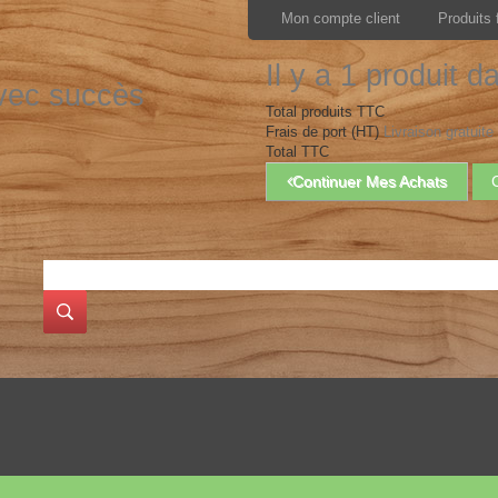
Mon compte client
Produits 
Il y a 1 produit d
avec succès
Total produits TTC
Frais de port (HT)
Livraison gratuite 
Total TTC
Continuer Mes Achats