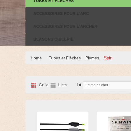
TUBES ET FLÈCHES
ACCESSOIRES POUR L'ARC
ACCESSOIRES POUR L'ARCHER
BLASONS CIBLERIE
Spin
Home
Tubes et Flèches
Plumes
Grille
Liste
Tri
Le moins cher