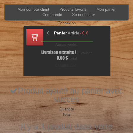
Mon compte client
Produits favoris
Mon panier
Commande
Se connecter
Connexion
0
Panier
Article
0 €
-
Aucun produit
Livraison gratuite !
Livraison
0,00 €
Total
Commander
Produit ajouté au panier avec
succès
Quantité
Total
Il y a 1 produit dans votre