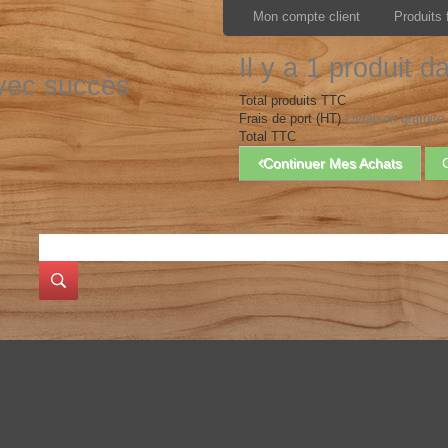
Mon compte client
Produits 
Il y a 1 produit d
avec succès
Total produits TTC
Frais de port (HT)
Livraison gratuite 
Total TTC
Continuer Mes Achats