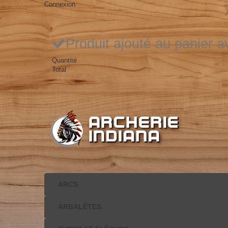
Connexion
Produit ajouté au panier 
Quantité
Total
ARCS
ARBALÈTES