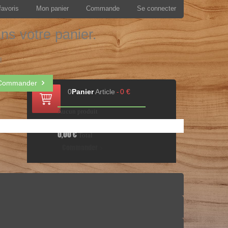
favoris
Mon panier
Commande
Se connecter
ans votre panier.
!
Commander
0
Panier
Article
0 €
-
Aucun produit
Livraison gratuite !
Livraison
0,00 €
Total
Commander